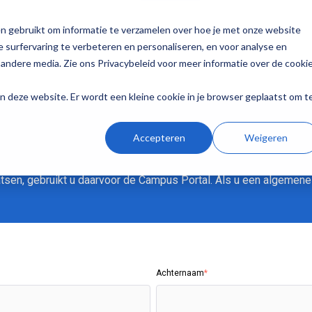
n gebruikt om informatie te verzamelen over hoe je met onze website
elsius
Codex
Privacy
Contact
 surfervaring te verbeteren en personaliseren, en voor analyse en
andere media. Zie ons Privacybeleid voor meer informatie over de cooki
aan deze website. Er wordt een kleine cookie in je browser geplaatst om t
Accepteren
Weigeren
sen, gebruikt u daarvoor de Campus Portal. Als u een algemene v
Achternaam
*