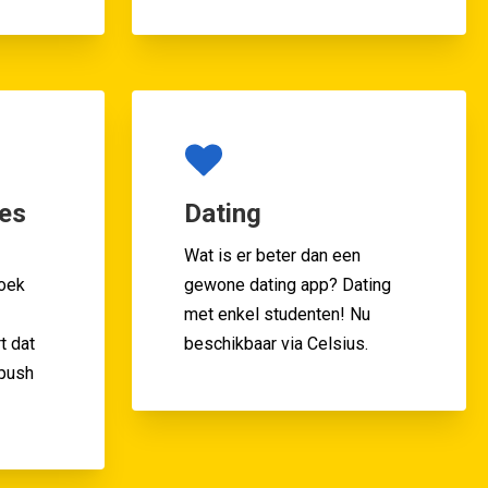
ies
Dating
Wat is er beter dan een
zoek
gewone dating app? Dating
met enkel studenten! Nu
t dat
beschikbaar via Celsius.
 push