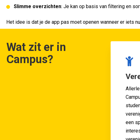
Slimme overzichten
: Je kan op basis van filtering en 
Het idee is dat je de app pas moet openen wanneer er iets nutt
Wat zit er in
Campus?
Ver
Allerl
Campus
studen
vereni
een sp
intere
vereni