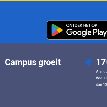
17
Campus groeit
Al me
deel u
dan 13