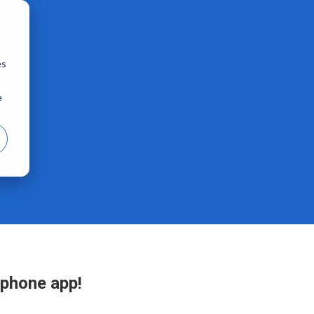
es
e
tphone app!