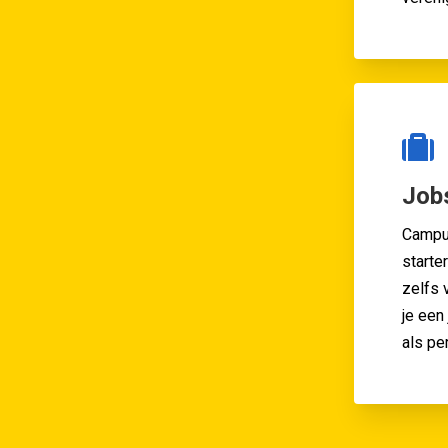
Job
Campu
starte
zelfs 
je een 
als pe