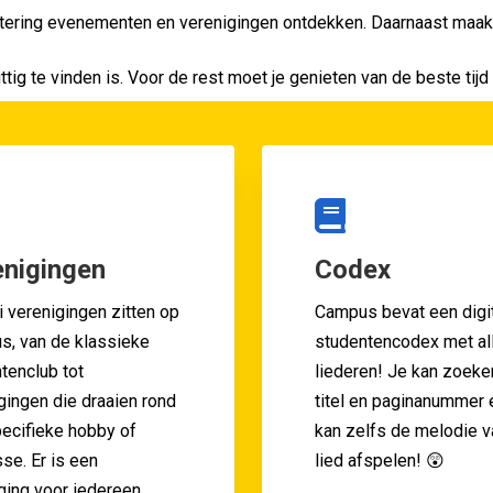
sortering evenementen en verenigingen ontdekken. Daarnaast maak
ig te vinden is. Voor de rest moet je genieten van de beste tijd 
enigingen
Codex
ei verenigingen zitten op
Campus bevat een digi
, van de klassieke
studentencodex met al
tenclub tot
liederen! Je kan zoeke
gingen die draaien rond
titel en paginanummer 
ecifieke hobby of
kan zelfs de melodie v
sse. Er is een
lied afspelen! 😲
ging voor iedereen.